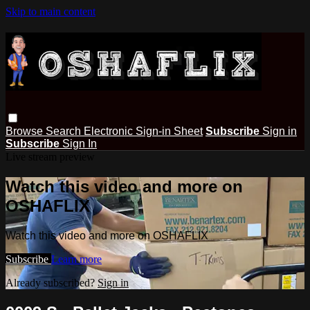
Skip to main content
Browse
Search
Electronic Sign-in Sheet
Subscribe
Sign in
Subscribe
Sign In
Live stream preview
Watch this video and more on
OSHAFLIX
Watch this video and more on OSHAFLIX
Subscribe
Learn more
Already subscribed?
Sign in