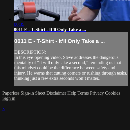
00:35
0011 E - T-Shirt - It’ll Only Take a ...
0011 E - T-Shirt - It’ll Only Take a ...
DESCRIPTION:
In this eye-opening video, Steve addresses the dangerous
mentality of “It will only take a second,” reminding us that
this mindset could be the difference between safety and
injury. He warns that cutting corners or rushing through tasks,
thinking just a few extra seconds won’t matter...
Paperless Sign-in Sheet
Disclaimer
Help
Terms
Privacy
Cookies
Sign in
×