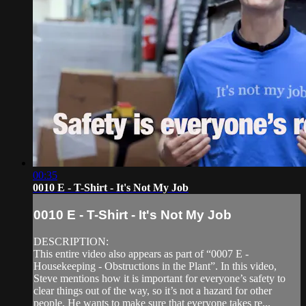
00:35
0010 E - T-Shirt - It's Not My Job
0010 E - T-Shirt - It's Not My Job
DESCRIPTION:
This entire video also appears as part of “0007 E -
Housekeeping - Obstructions in the Plant”. In this video,
Steve mentions how it is important for everyone’s safety to
clear things out of the way, so it’s not a hazard for other
people. He wants to make sure that everyone takes re...