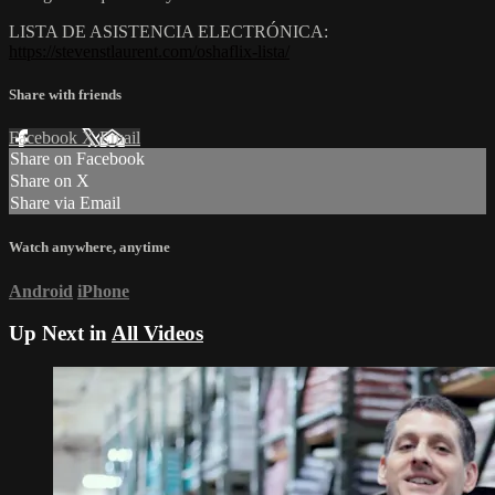
LISTA DE ASISTENCIA ELECTRÓNICA:
https://stevenstlaurent.com/oshaflix-lista/
Share with friends
Facebook
X
Email
Share on Facebook
Share on X
Share via Email
Watch anywhere, anytime
Android
iPhone
Up Next in
All Videos