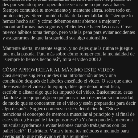
des por sentado que el operador te ve o sabe lo que vas a hacer.
Siempre comunica tu movimiento y mantente alerta, sobre todo en
puntos ciegos. Steve también habla de la mentalidad de “siempre lo
hemos hecho así” y cómo debemos estar abiertos a mejorar y
encontrar formas más seguras y eficientes de hacer las cosas. Crear
nuevos hábitos toma tiempo, pero vale la pena para evitar accidentes
y asegurarnos de que la seguridad sea algo automático.
Mantente alerta, mantente seguro, y no dejes que la rutina te juegue
una mala pasada. Para más sobre cómo romper con la mentalidad de
"siempre lo hemos hecho así", mira el video #0012.
CÓMO APROVECHAR AL MÁXIMO ESTE VIDEO:
Casi siempre sugiero que des una introducción antes y una
conclusión después de haberles enseñado el video. O sea que antes
de enseñarle el video a tu equipo; diles que deban identificar,
escribir, o alistar algo que les impactó del video. Básicamente, estás
dándole a tu equipo algo en qué pensar para despertar su curiosidad,
de modo que se concentren en el video y estén preparados para decir
algo después. Sugiero comenzar este video diciendo, "Steve
menciona el concepto de memoria muscular al principio y al final de
este video. ¿En qué te hizo pensar eso? ¿Y cómo puede la memoria
muscular ayudarnos a evitar lesiones cuando trabajamos con los
pallet jack?" Disfrútalo. Varía y turna tus métodos a menudo para
averiguar lo que más ayuda en tus reuniones.