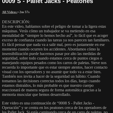
0009 S - Pallet Jacks - Peatones
All Videos
• 2m 57s
DESCRIPCIÓN:
En este video, hablamos sobre el peligro de tomar a la ligera estas
máquinas. Verás cómo un trabajador se va metiendo en esa
mentalidad de "siempre lo hemos hecho así", lo fácil que es acoger
exceso de confianza cuando las tareas ya nos parecen tan familiares.
Es fácil pensar que nada va a salir mal, pero es justamente en ese
momento cuando ocurren los accidentes. Abordamos cómo la
insensibilización puede hacernos pasar por alto las medidas de
seguridad, sobre todo cuando estamos cerca de puntos ciegos o
manejando equipos pesados como los carros de paletas. Steve nos
recuerda lo importante que es estar siempre atentos, hacer contacto
visual con los operadores y no asumir que todo va a estar bien.
También nos invita a hacer de la seguridad un hábito: Cuando
tomamos las decisiones correctas todos los días, luego cuando
estamos distraídos, lo más probable es que nuestro cuerpo
reaccionará de manera segura de forma automática gracias a la
memoria muscular que hemos desarrollado.
Este video es una continuación de “0008 S - Pallet Jacks -
Operación” y se centra en los peatones cerca de los operadores de
los Pallet Jack. Si estás caminando cerca de un carro de paletas, no