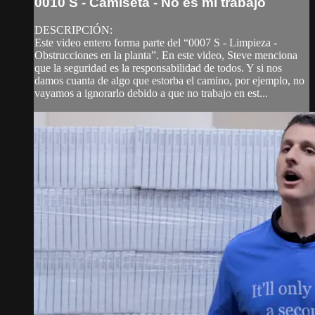
0010 S - Camiseta - No es mi trabajo
DESCRIPCIÓN:
Este video entero forma parte del “0007 S - Limpieza -
Obstrucciones en la planta”. En este video, Steve menciona
que la seguridad es la responsabilidad de todos. Y si nos
damos cuanta de algo que estorba el camino, por ejemplo, no
vayamos a ignorarlo debido a que no trabajo en est...