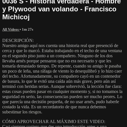
0036 S - Historia verdadera - Hombre
y Plywood van volando - Francisco
Michicoj
All Videos
• 1m 27s
DESCRIPCIÓN:
Nuestro amigo aquí nos cuenta una historia real que presenció de
cerca y que lo marcó. Estaba trabajando en el techo de una ventana
en el segundo piso junto a un compañero. Ninguno de los dos
llevaba arnés porque pensaron que no era necesario y que les
tomaría demasiado tiempo. De repente, cuando su amigo le pasaba
un poco de leña, una ráfaga de viento lo desequilibró y lo hizo caer
del techo. Afortunadamente, su compañero cayó en un contenedor
de basura, lo que le evitó una caída aún más grave, pero aún así
terminó con heridas serias. Aunque sobrevivió, la lección fue clara:
estas cosas pueden pasar en cualquier momento y, si no tomamos la
seguridad en serio, las consecuencias pueden ser mucho peores. Lo
que parecía una decisión pequeña, de no usar arnés, pudo haberle
costado la vida. Es un recordatorio de que nunca debemos
subestimar los riesgos.
CÓMO APROVECHAR AL MÁXIMO ESTE VIDEO:
Casi siempre sugiero que des una introducción antes y una