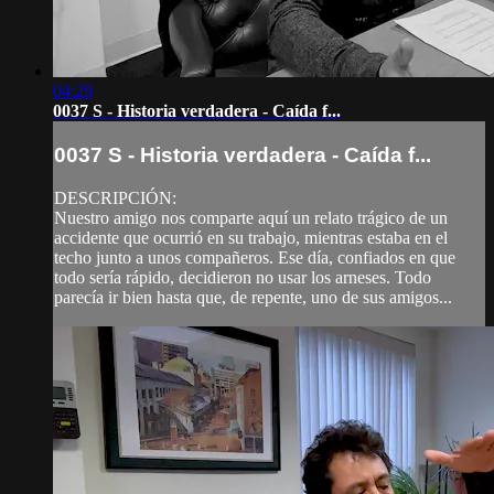
04:29
0037 S - Historia verdadera - Caída f...
0037 S - Historia verdadera - Caída f...
DESCRIPCIÓN:
Nuestro amigo nos comparte aquí un relato trágico de un
accidente que ocurrió en su trabajo, mientras estaba en el
techo junto a unos compañeros. Ese día, confiados en que
todo sería rápido, decidieron no usar los arneses. Todo
parecía ir bien hasta que, de repente, uno de sus amigos...