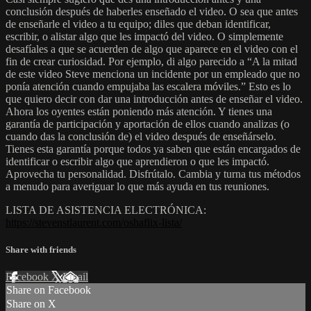
conclusión después de haberles enseñado el video. O sea que antes
de enseñarle el video a tu equipo; diles que deban identificar,
escribir, o alistar algo que les impactó del video. O simplemente
desafíales a que se acuerden de algo que aparece en el video con el
fin de crear curiosidad. Por ejemplo, di algo parecido a “A la mitad
de este video Steve menciona un incidente por un empleado que no
ponía atención cuando empujaba las escalera móviles.” Esto es lo
que quiero decir con dar una introducción antes de enseñar el video.
Ahora los oyentes están poniendo más atención. Y tienes una
garantía de participación y aportación de ellos cuando analizas (o
cuando das la conclusión de) el video después de enseñárselo.
Tienes esta garantía porque todos ya saben que están encargados de
identificar o escribir algo que aprendieron o que les impactó.
Aprovecha tu personalidad. Disfrútalo. Cambia y turna tus métodos
a menudo para averiguar lo que más ayuda en tus reuniones.
LISTA DE ASISTENCIA ELECTRÓNICA:
https://stevenstlaurent.com/oshaflix-lista/
Share with friends
Facebook
X
Email
Share on Facebook
Share on X