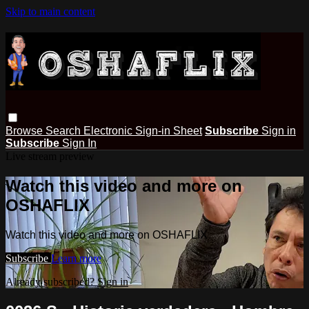
Skip to main content
Browse
Search
Electronic Sign-in Sheet
Subscribe
Sign in
Subscribe
Sign In
Live stream preview
Watch this video and more on
OSHAFLIX
Watch this video and more on OSHAFLIX
Subscribe
Learn more
Already subscribed?
Sign in