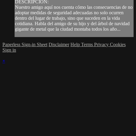
DESCRIPCIÓN:
Nuestro amigo aquí nos cuenta cómo las consecuencias de no
adoptar medidas de seguridad adecuadas no solo ocurren
dentro del lugar de trabajo, sino que suceden en la vida
cotidiana. Habla del amigo de su hijo y del árbol de navidad
gigante de metal que la ciudad montaba todos los año...
Paperless Sign-in Sheet
Disclaimer
Help
Terms
Privacy
Cookies
Sign in
×