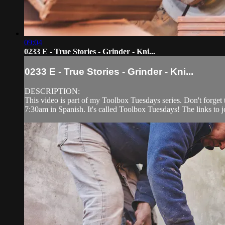
09:04
0233 E - True Stories - Grinder - Kni...
0233 E - True Stories - Grinder - Kni...
DESCRIPTION:
This video is part of my Toolbox Tuesdays series. Don't forge
7:30am in Spanish. It's called Toolbox Tuesdays! The links to j