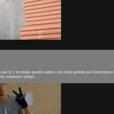
s que tú y tu equipo pueden asistir a mi charla gratuita por Zoom todo
las semanales siempr...