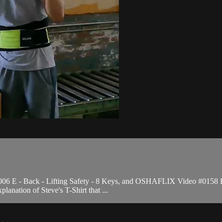
006 E - Back - Lifting Safety - 8 Keys, and OSHAFLIX Video #0158 E 
lanation of Steve's T-Shirt that ...