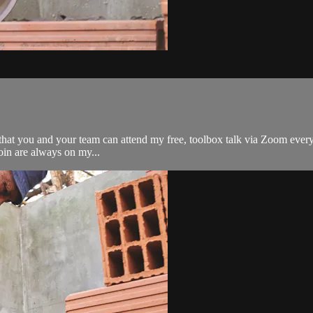
t that you and your team can attend my free, toolbox talk via Zoom ev
oin are always on my...