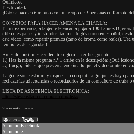
Químicos.
Electricidad.
¡Esto se hace en 6 minutos con un grupo de 3 personas en formato del
CONSEJOS PARA HACER AMENA LA CHARLA:
En mi experiencia, a la gente le encanta jugar a 100 Latinos Dijeron
diferentes países y trasfondos, tanto en inglés como en español, des
este video, como repartir premios (tanto de broma como reales). Usa u
reuniones de seguridad!
Antes de mostrar este video, te sugiero hacer lo siguiente:
1.) Haz la misma pregunta n.° 1 arriba en la descripción: ¿Qué lesione
2.) Luego, pídeles que presten atención a lo que el video omitió en cad
La gente suele estar muy dispuesta a compartir algo que les haya par
rechazar las advertencias o recordatorios de un compañero de trabajo 
LISTA DE ASISTENCIA ELECTRÓNICA:
https://stevenstlaurent.com/oshaflix-lista/
Share with friends
Facebook
X
Email
Share on Facebook
Share on X