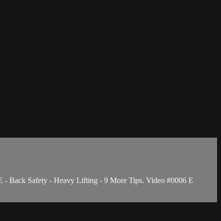
- Back Safety - Heavy Lifting - 9 More Tips. Video #0006 E