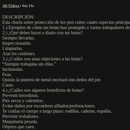
All Videos
• 6m 14s
DESCRIPCIÓN:
Esta charla sobre protección de los pies cubre cuatro aspectos principa
1.) Ejemplos de cómo las botas han protegido a varios trabajadores de
2.) ¿Qué debes hacer a diario con tus botas?
Siempre llevarlas.
Inspeccionarlas.
Limpiarlas.
Atar los cordones.
3.) ¿Cuáles son unas objeciones a las botas?
“Siempre trabajaba sin ellas.”
Incómodas.
Feas.
Quizás la puntera de metal mochará mis dedos del pie.
Caras.
4.) ¿Cuáles son algunos beneficios de botas?
Prevenir torceduras.
Pies secos y calentitos.
Evitar daños por escombros afilados/perforaciones.
Te cuidan el cuerpo a largo plazo: rodillas, caderas, espalda.
Prevenir resbalones.
Maquinaria pesada.
Objetos que caen.