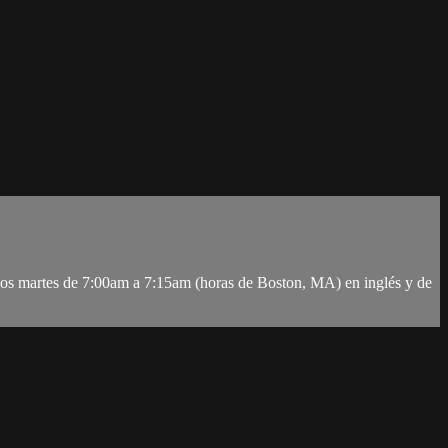
s los martes de 7:00am a 7:15am (horas de Boston, MA) en inglés y de