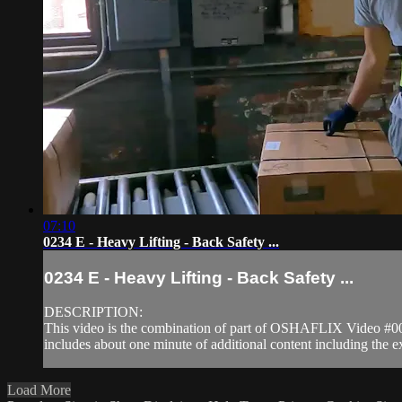
07:10
0234 E - Heavy Lifting - Back Safety ...
0234 E - Heavy Lifting - Back Safety ...
DESCRIPTION:
This video is the combination of part of OSHAFLIX Video #0
includes about one minute of additional content including the exp
Load More