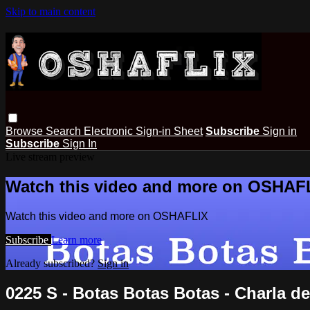
Skip to main content
Browse
Search
Electronic Sign-in Sheet
Subscribe
Sign in
Subscribe
Sign In
Live stream preview
Watch this video and more on OSHAF
Watch this video and more on OSHAFLIX
Subscribe
Learn more
Already subscribed?
Sign in
0225 S - Botas Botas Botas - Charla d