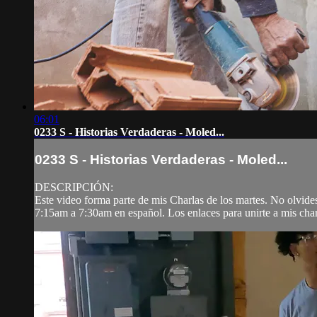
06:01
0233 S - Historias Verdaderas - Moled...
0233 S - Historias Verdaderas - Moled...
DESCRIPCIÓN:
Este video forma parte de mis Charlas de los martes. No olvide
7:15am a 7:30am en español. Los enlaces para unirte a mis char