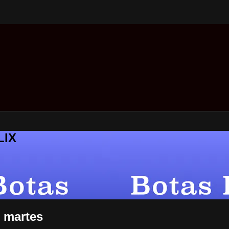
LIX
e martes