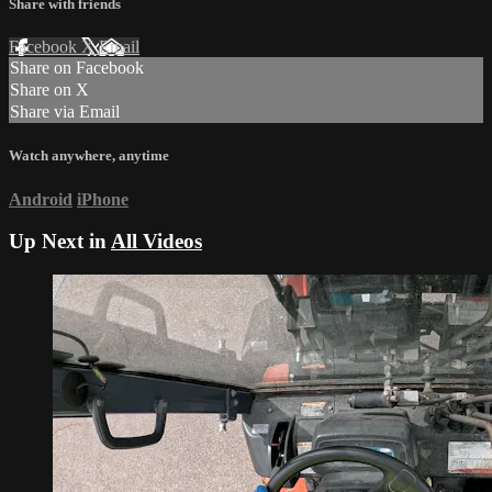
Share with friends
Facebook
X
Email
Share on Facebook
Share on X
Share via Email
Watch anywhere, anytime
Android
iPhone
Up Next in
All Videos