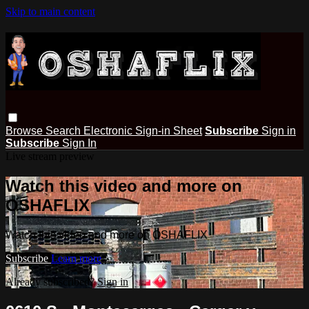
Skip to main content
Browse
Search
Electronic Sign-in Sheet
Subscribe
Sign in
Subscribe
Sign In
Live stream preview
Watch this video and more on
OSHAFLIX
Watch this video and more on OSHAFLIX
Subscribe
Learn more
Already subscribed?
Sign in