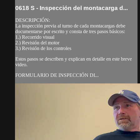
0618 S - Inspección del montacarga d...
DESCRIPCIÓN:
La inspección previa al turno de cada montacargas debe
documentarse por escrito y consta de tres pasos básicos:
1.) Recorrido visual
2.) Revisión del motor
3.) Revisión de los controles
Estos pasos se describen y explican en detalle en este breve
video.
FORMULARIO DE INSPECCIÓN DI...