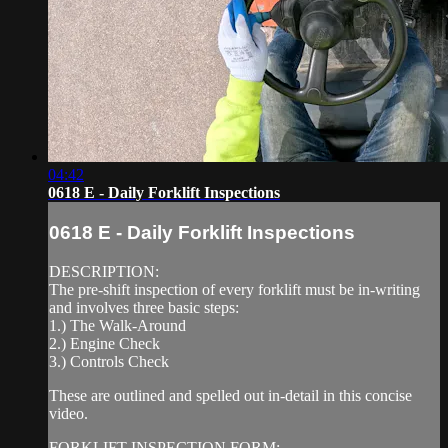
04:42
0618 E - Daily Forklift Inspections
0618 E - Daily Forklift Inspections
DESCRIPTION:
The pre-shift inspection of every forklift must be in-writing
and involves three basic steps:
1.) The Walk-Around
2.) Engine Check
3.) Controls Check
These are outlined and spelled out in-detail in this concise
video.
FORKLIFT INSPECTION FORM: