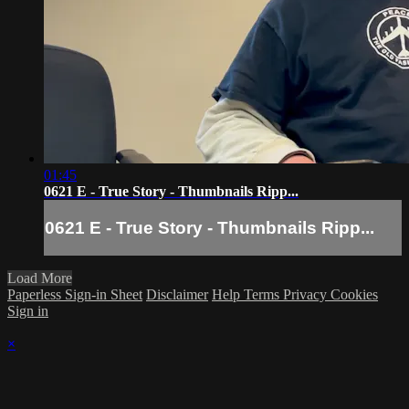
01:45
0621 E - True Story - Thumbnails Ripp...
0621 E - True Story - Thumbnails Ripp...
Load More
Paperless Sign-in Sheet
Disclaimer
Help
Terms
Privacy
Cookies
Sign in
×