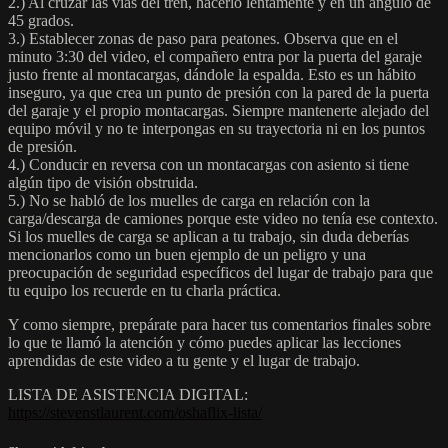
2.) Al cruzar las vías del tren, hacerlo lentamente y en un ángulo de
45 grados.
3.) Establecer zonas de paso para peatones. Observa que en el
minuto 3:30 del video, el compañero entra por la puerta del garaje
justo frente al montacargas, dándole la espalda. Esto es un hábito
inseguro, ya que crea un punto de presión con la pared de la puerta
del garaje y el propio montacargas. Siempre mantenerte alejado del
equipo móvil y no te interpongas en su trayectoria ni en los puntos
de presión.
4.) Conducir en reversa con un montacargas con asiento si tiene
algún tipo de visión obstruida.
5.) No se habló de los muelles de carga en relación con la
carga/descarga de camiones porque este video no tenía ese contexto.
Si los muelles de carga se aplican a tu trabajo, sin duda deberías
mencionarlos como un buen ejemplo de un peligro y una
preocupación de seguridad específicos del lugar de trabajo para que
tu equipo los recuerde en tu charla práctica.
Y como siempre, prepárate para hacer tus comentarios finales sobre
lo que te llamó la atención y cómo puedes aplicar las lecciones
aprendidas de este video a tu gente y el lugar de trabajo.
LISTA DE ASISTENCIA DIGITAL:
https://stevenstlaurent.com/oshaflix-lista/