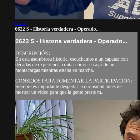
05:46
0622 S - Historia verdadera - Operado...
0622 S - Historia verdadera - Operado...
DESCRIPCIÓN:
En esta asombrosa historia, escuchamos a un capataz con
décadas de experiencia contar cómo se cayó de un
montacargas mientras estaba en marcha.
CONSEJOS PARA FOMENTAR LA PARTICIPACIÓN:
Siempre es importante despertar la curiosidad antes de
mostrar un video para que la gente preste m...