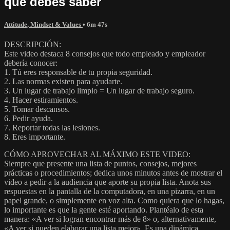
que debes saber
Attitude, Mindset & Values
• 6m 47s
DESCRIPCIÓN:
Este video destaca 8 consejos que todo empleado y empleador
debería conocer:
1. Tú eres responsable de tu propia seguridad.
2. Las normas existen para ayudarte.
3. Un lugar de trabajo limpio = Un lugar de trabajo seguro.
4. Hacer estiramientos.
5. Tomar descansos.
6. Pedir ayuda.
7. Reportar todas las lesiones.
8. Eres importante.
CÓMO APROVECHAR AL MÁXIMO ESTE VIDEO:
Siempre que presente una lista de puntos, consejos, mejores
prácticas o procedimientos; dedica unos minutos antes de mostrar el
video a pedir a la audiencia que aporte su propia lista. Anota sus
respuestas en la pantalla de la computadora, en una pizarra, en un
papel grande, o simplemente en voz alta. Como quiera que lo hagas,
lo importante es que la gente esté aportando. Plantéalo de esta
manera: «A ver si logran encontrar más de 8» o, alternativamente,
«A ver si pueden elaborar una lista mejor». Es una dinámica