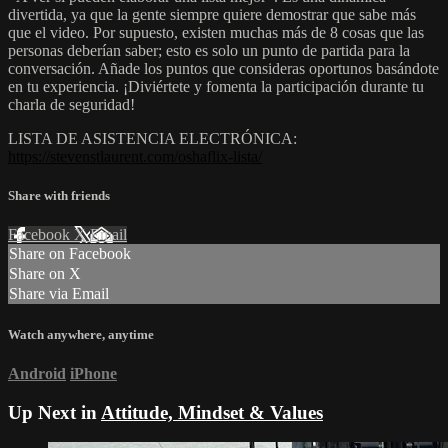
divertida, ya que la gente siempre quiere demostrar que sabe más
que el video. Por supuesto, existen muchas más de 8 cosas que las
personas deberían saber; esto es solo un punto de partida para la
conversación. Añade los puntos que consideras oportunos basándote
en tu experiencia. ¡Diviértete y fomenta la participación durante tu
charla de seguridad!
LISTA DE ASISTENCIA ELECTRÓNICA:
https://stevenstlaurent.com/oshaflix-lista/
Share with friends
Facebook
X
Email
Share on Facebook
Share on X
Share via Email
Watch anywhere, anytime
Android
iPhone
Up Next in
Attitude, Mindset & Values