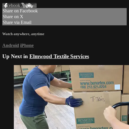
Facebook
X
Email
Share on Facebook
Share on X
Share via Email
Watch anywhere, anytime
Android
iPhone
Up Next in
Elmwood Textile Services