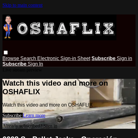
Skip to main content
Browse
Search
Electronic Sign-in Sheet
Subscribe
Sign in
Subscribe
Sign In
Live stream preview
Watch this video and more on
OSHAFLIX
Watch this video and more on OSHAFLIX
Subscribe
Learn more
Already subscribed?
Sign in