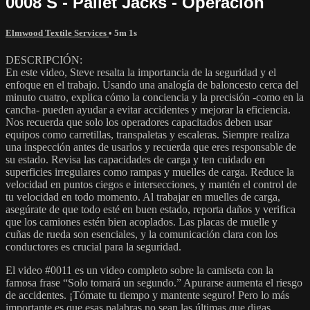
0008 S - Pallet Jacks - Operación
Elmwood Textile Services
• 5m 1s
DESCRIPCIÓN:
En este video, Steve resalta la importancia de la seguridad y el
enfoque en el trabajo. Usando una analogía de baloncesto cerca del
minuto cuatro, explica cómo la conciencia y la precisión -como en la
cancha- pueden ayudar a evitar accidentes y mejorar la eficiencia.
Nos recuerda que solo los operadores capacitados deben usar
equipos como carretillas, transpaletas y escaleras. Siempre realiza
una inspección antes de usarlos y recuerda que eres responsable de
su estado. Revisa las capacidades de carga y ten cuidado en
superficies irregulares como rampas y muelles de carga. Reduce la
velocidad en puntos ciegos e intersecciones, y mantén el control de
tu velocidad en todo momento. Al trabajar en muelles de carga,
asegúrate de que todo esté en buen estado, reporta daños y verifica
que los camiones estén bien acoplados. Las placas de muelle y
cuñas de rueda son esenciales, y la comunicación clara con los
conductores es crucial para la seguridad.
El video #0011 es un video completo sobre la camiseta con la
famosa frase “Solo tomará un segundo.” Apurarse aumenta el riesgo
de accidentes. ¡Tómate tu tiempo y mantente seguro! Pero lo más
importante es que esas palabras no sean las últimas que digas.