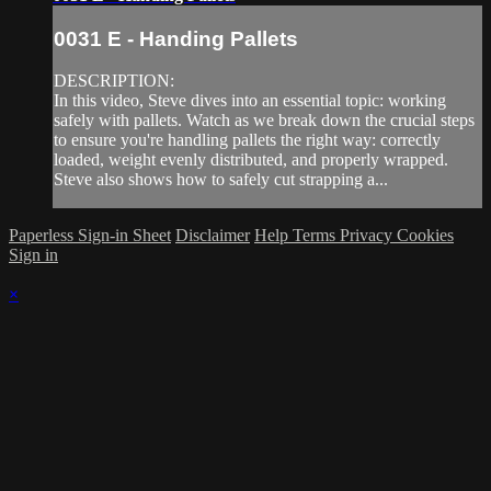
0031 E - Handing Pallets
DESCRIPTION:
In this video, Steve dives into an essential topic: working
safely with pallets. Watch as we break down the crucial steps
to ensure you're handling pallets the right way: correctly
loaded, weight evenly distributed, and properly wrapped.
Steve also shows how to safely cut strapping a...
Paperless Sign-in Sheet
Disclaimer
Help
Terms
Privacy
Cookies
Sign in
×