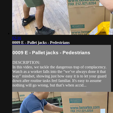
02:16
0009 E - Pallet jacks - Pedestrians
0009 E - Pallet jacks - Pedestrians
DESCRIPTION:
In this video, we tackle the dangerous trap of complacency.
Watch as a worker falls into the “we’ve always done it that
way” mindset, showing just how easy it is to let your guard
down after routine tasks feel familiar. It's easy to assume
nothing will go wrong, but that’s when accid...