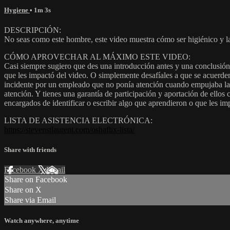
Hygiene
• 1m 3s
DESCRIPCIÓN:
No seas como este hombre, este video muestra cómo ser higiénico y la
CÓMO APROVECHAR AL MÁXIMO ESTE VIDEO:
Casi siempre sugiero que des una introducción antes y una conclusión d
que les impactó del video. O simplemente desafíales a que se acuerden
incidente por un empleado que no ponía atención cuando empujaba las 
atención. Y tienes una garantía de participación y aportación de ellos
encargados de identificar o escribir algo que aprendieron o que les 
LISTA DE ASISTENCIA ELECTRÓNICA:
https://stevenstlaurent.com/oshaflix-lista/
Share with friends
Facebook
X
Email
Share on Facebook
Share on X
Share via Email
Watch anywhere, anytime