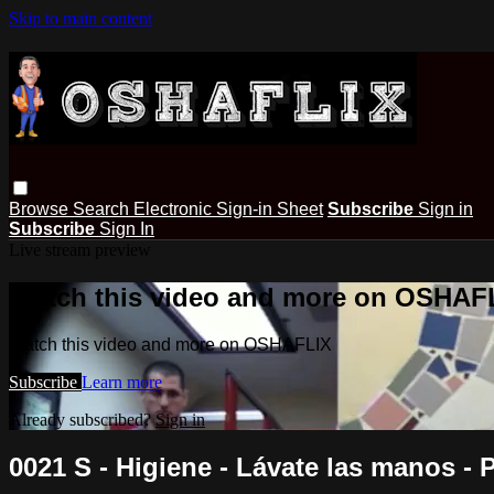
Skip to main content
Browse
Search
Electronic Sign-in Sheet
Subscribe
Sign in
Subscribe
Sign In
Live stream preview
Watch this video and more on OSHAF
Watch this video and more on OSHAFLIX
Subscribe
Learn more
Already subscribed?
Sign in
0021 S - Higiene - Lávate las manos - 