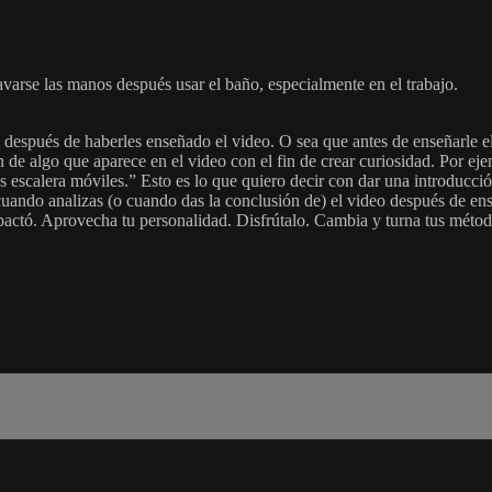
varse las manos después usar el baño, especialmente en el trabajo.
espués de haberles enseñado el video. O sea que antes de enseñarle el vid
 de algo que aparece en el video con el fin de crear curiosidad. Por ej
escalera móviles.” Esto es lo que quiero decir con dar una introducció
 cuando analizas (o cuando das la conclusión de) el video después de en
impactó. Aprovecha tu personalidad. Disfrútalo. Cambia y turna tus mét