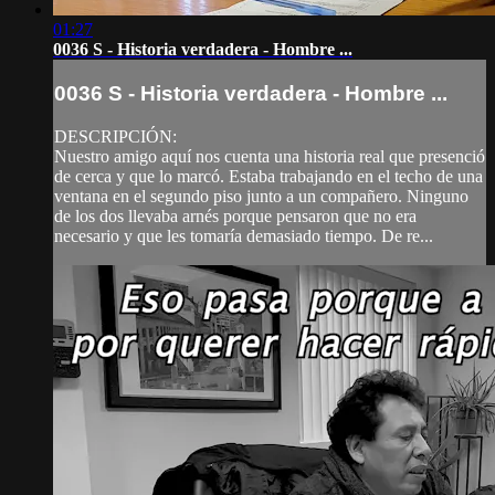
01:27
0036 S - Historia verdadera - Hombre ...
0036 S - Historia verdadera - Hombre ...
DESCRIPCIÓN:
Nuestro amigo aquí nos cuenta una historia real que presenció
de cerca y que lo marcó. Estaba trabajando en el techo de una
ventana en el segundo piso junto a un compañero. Ninguno
de los dos llevaba arnés porque pensaron que no era
necesario y que les tomaría demasiado tiempo. De re...