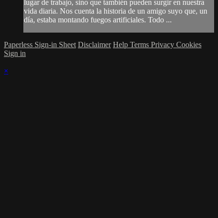
lugar de trabajo, sino que también pueden surgir en nuestra
vida diaria. Nos cuenta la historia de un amigo suyo que, un
día, estaba montando fuegos artificiales. Todo ...
Paperless Sign-in Sheet
Disclaimer
Help
Terms
Privacy
Cookies
Sign in
×