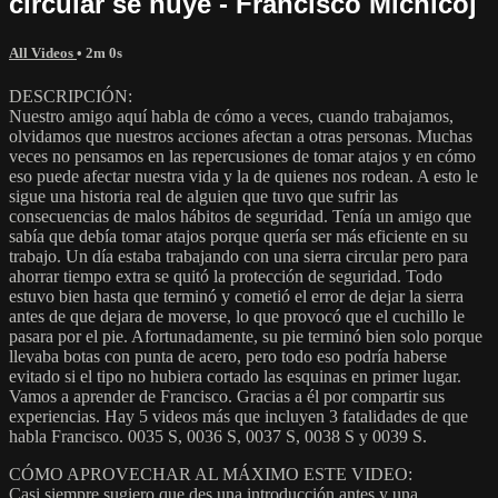
circular se huye - Francisco Michicoj
All Videos
• 2m 0s
DESCRIPCIÓN:
Nuestro amigo aquí habla de cómo a veces, cuando trabajamos,
olvidamos que nuestros acciones afectan a otras personas. Muchas
veces no pensamos en las repercusiones de tomar atajos y en cómo
eso puede afectar nuestra vida y la de quienes nos rodean. A esto le
sigue una historia real de alguien que tuvo que sufrir las
consecuencias de malos hábitos de seguridad. Tenía un amigo que
sabía que debía tomar atajos porque quería ser más eficiente en su
trabajo. Un día estaba trabajando con una sierra circular pero para
ahorrar tiempo extra se quitó la protección de seguridad. Todo
estuvo bien hasta que terminó y cometió el error de dejar la sierra
antes de que dejara de moverse, lo que provocó que el cuchillo le
pasara por el pie. Afortunadamente, su pie terminó bien solo porque
llevaba botas con punta de acero, pero todo eso podría haberse
evitado si el tipo no hubiera cortado las esquinas en primer lugar.
Vamos a aprender de Francisco. Gracias a él por compartir sus
experiencias. Hay 5 videos más que incluyen 3 fatalidades de que
habla Francisco. 0035 S, 0036 S, 0037 S, 0038 S y 0039 S.
CÓMO APROVECHAR AL MÁXIMO ESTE VIDEO:
Casi siempre sugiero que des una introducción antes y una