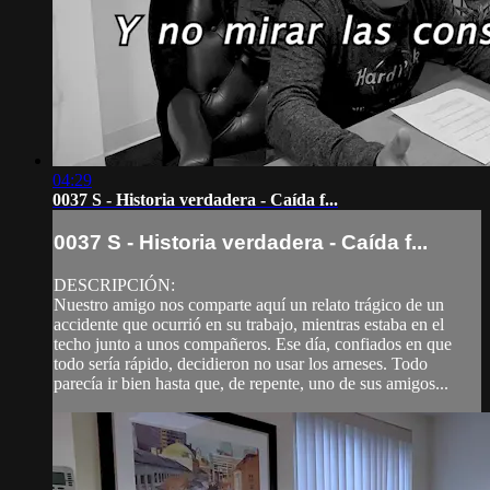
04:29
0037 S - Historia verdadera - Caída f...
0037 S - Historia verdadera - Caída f...
DESCRIPCIÓN:
Nuestro amigo nos comparte aquí un relato trágico de un
accidente que ocurrió en su trabajo, mientras estaba en el
techo junto a unos compañeros. Ese día, confiados en que
todo sería rápido, decidieron no usar los arneses. Todo
parecía ir bien hasta que, de repente, uno de sus amigos...