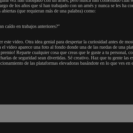
alguna vez han trabajado con un arnés, pero nunca han comentado cuál se
go de los años que sí han trabajado con un arnés y nunca se les ha com
s abiertas (que requieran más de una palabra) como:
an caído en trabajos anteriores?"
er este video. Otra idea genial para despertar la curiosidad antes de mos
n el video aparece una foto al fondo donde una de las ruedas de una plat
un premio! Reparte cualquier cosa que creas que le guste a tu personal, 
 charlas de seguridad sean divertidas. Sé creativo. Haz que tu gente las
cionamiento de las plataformas elevadoras basándote en lo que ves en es