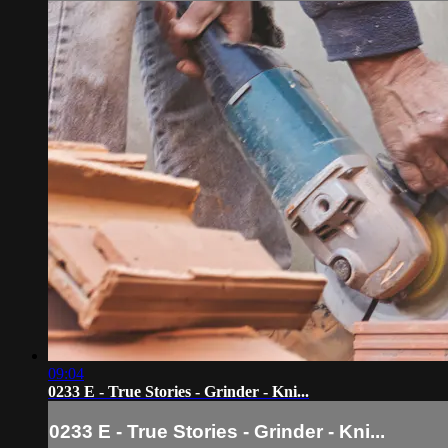
09:04
0233 E - True Stories - Grinder - Kni...
0233 E - True Stories - Grinder - Kni...