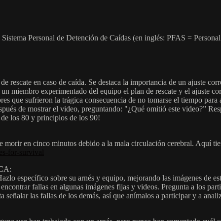
n Sistema Personal de Detención de Caídas (en inglés: PFAS = Personal 
de rescate en caso de caída. Se destaca la importancia de un ajuste co
 un miembro experimentado del equipo el plan de rescate y el ajuste cor
es que sufrieron la trágica consecuencia de no tomarse el tiempo para a
espués de mostrar el video, preguntando: "¿Qué omitió este video?” Re
de los 80 y principios de los 90!
e morir en cinco minutos debido a la mala circulación cerebral. Aquí ti
es-for-survival
CA:
Hazlo específico sobre su arnés y equipo, mejorando las imágenes de est
ncontrar fallas en algunas imágenes fijas y videos. Pregunta a los parti
a señalar las fallas de los demás, así que anímalos a participar y a anal