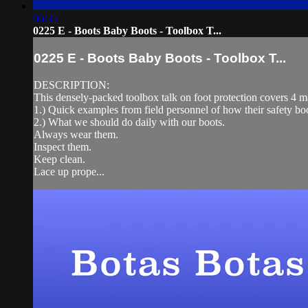
06:35
0225 E - Boots Baby Boots - Toolbox T...
0225 E - Boots Baby Boots - Toolbox T...
DESCRIPTION:
This densely-packed toolbox talk on foot protection covers 4 m
1.) Quick examples from field personnel of how their safety boo
2.) What we should do daily with our boots.
Always wear them.
Inspect them.
Keep clean.
Lace up prope...