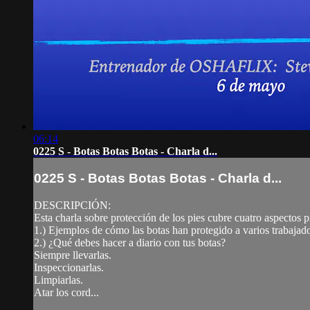
06:14
0225 S - Botas Botas Botas - Charla d...
0225 S - Botas Botas Botas - Charla d...
DESCRIPCIÓN:
Esta charla sobre protección de los pies cubre cuatro aspectos p
1.) Ejemplos de cómo las botas han protegido a varios trabajado
2.) ¿Qué debes hacer a diario con tus botas?
Siempre llevarlas.
Inspeccionarlas.
Limpiarlas.
Atar los cord...