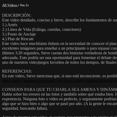
All Videos
• 9m 2s
DESCRIPCIÓN:
Este video detallado, conciso y breve, describe los fundamentos de u
1.) Arnés
2.) Línea de Vida (Eslinga, cuerdas, conectores)
3.) Punto de Anclaje
4.) Plan de Rescate
Este video hace muchísimo énfasis en la necesidad de conocer el plan 
excelentes imágenes para enseñar a un principiante o para repasar con
últimos 3:20 segundos, Steve cuenta dos historias verdaderas de hombr
adecuada. Esto podría ser una oportunidad para fomentar el debate d
uno de nuestros videojuegos favoritos de todos los tiempos, de finales 
REFERENCIAS:
En este video, Steve menciona que, si uno está inconsciente, es posibl
https://safety-training.honeywell.com/blogs/safety-training-blog/minut
CONSEJOS PARA QUE TU CHARLA SEA AMENA Y DINÁMI
Habla sobre los errores en las fotos y también sobre qué estaba bien. 
experiencia. Ninguna foto o video es perfecto, y seguramente podrían e
algo que se hizo bien o algo que se pasó por alto. (A la gente le encant
seguridad, buscando fallas).