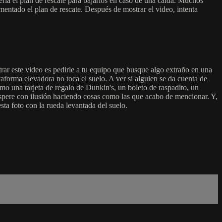
ría el plan de rescate para bajarlos en caso de una caída. Muchos
entado el plan de rescate. Después de mostrar el video, intenta
trar este video es pedirle a tu equipo que busque algo extraño en una
aforma elevadora no toca el suelo. A ver si alguien se da cuenta de
como una tarjeta de regalo de Dunkin's, un boleto de raspadito, un
 espere con ilusión haciendo cosas como las que acabo de mencionar. Y,
ta foto con la rueda levantada del suelo.