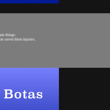
ain things:
ts saved them injuries.