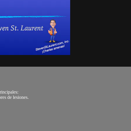
rincipales:
res de lesiones.