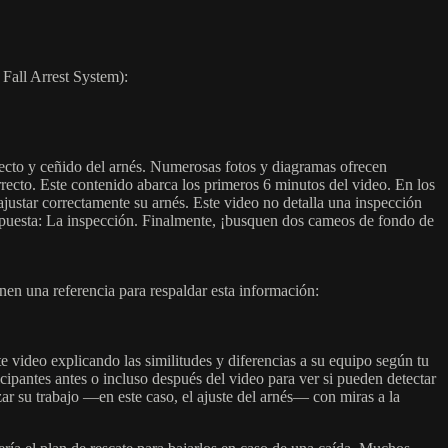
Fall Arrest System):
rrecto y ceñido del arnés. Numerosas fotos y diagramas ofrecen
recto. Este contenido abarca los primeros 6 minutos del video. En los
justar correctamente su arnés. Este video no detalla una inspección
spuesta: La inspección. Finalmente, ¡busquen dos cameos de fondo de
enen una referencia para respaldar esta información:
e video explicando las similitudes y diferencias a su equipo según tu
cipantes antes o incluso después del video para ver si pueden detectar
izar su trabajo —en este caso, el ajuste del arnés— con miras a la