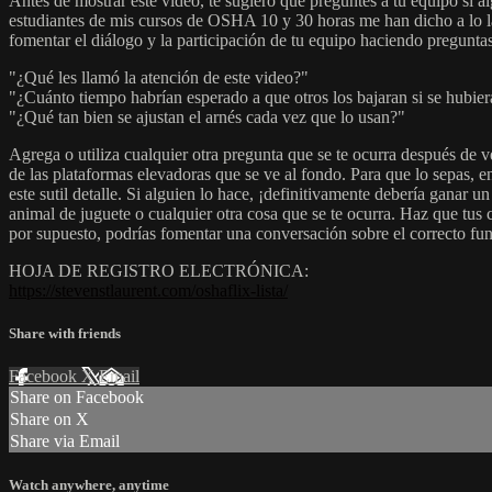
Antes de mostrar este video, te sugiero que preguntes a tu equipo si 
estudiantes de mis cursos de OSHA 10 y 30 horas me han dicho a lo lar
fomentar el diálogo y la participación de tu equipo haciendo pregunta
"¿Qué les llamó la atención de este video?"
"¿Cuánto tiempo habrían esperado a que otros los bajaran si se hubier
"¿Qué tan bien se ajustan el arnés cada vez que lo usan?"
Agrega o utiliza cualquier otra pregunta que se te ocurra después de v
de las plataformas elevadoras que se ve al fondo. Para que lo sepas, e
este sutil detalle. Si alguien lo hace, ¡definitivamente debería ganar 
animal de juguete o cualquier otra cosa que se te ocurra. Haz que tus
por supuesto, podrías fomentar una conversación sobre el correcto fun
HOJA DE REGISTRO ELECTRÓNICA:
https://stevenstlaurent.com/oshaflix-lista/
Share with friends
Facebook
X
Email
Share on Facebook
Share on X
Share via Email
Watch anywhere, anytime