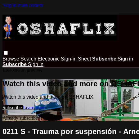
Skip to main content
Browse
Search
Electronic Sign-in Sheet
Subscribe
Sign in
Subscribe
Sign In
Live stream preview
Watch this video and more on OSHAF
Watch this video and more on OSHAFLIX
Subscribe
Learn more
Already subscribed?
Sign in
0211 S - Trauma por suspensión - Arnes