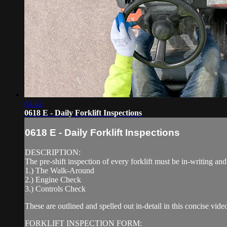
04:42
0618 E - Daily Forklift Inspections
0618 E - Daily Forklift Inspections
DESCRIPTION:
The pre-shift inspection of every forklift must be in-writing and
1.) The Walk-Around
2.) Engine Check
3.) Controls Check
These are outlined and spelled out in-detail in this concise vide
FORKLIFT INSPECTION FORM: