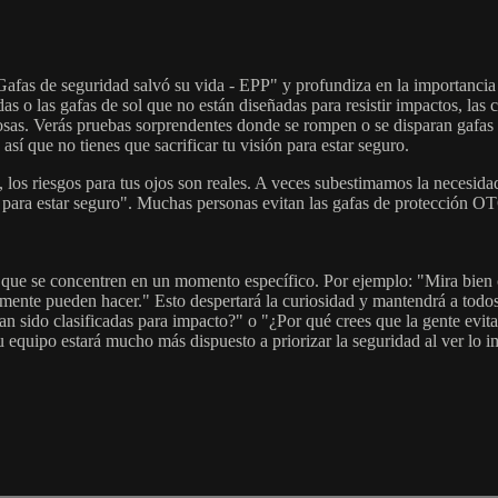
Gafas de seguridad salvó su vida - EPP" y profundiza en la importancia 
tadas o las gafas de sol que no están diseñadas para resistir impactos, la
as. Verás pruebas sorprendentes donde se rompen o se disparan gafas a 
así que no tienes que sacrificar tu visión para estar seguro.
o, los riesgos para tus ojos son reales. A veces subestimamos la necesid
 para estar seguro". Muchas personas evitan las gafas de protección OTG
s que se concentren en un momento específico. Por ejemplo: "Mira bien
almente pueden hacer." Esto despertará la curiosidad y mantendrá a todo
ran sido clasificadas para impacto?" o "¿Por qué crees que la gente ev
u equipo estará mucho más dispuesto a priorizar la seguridad al ver lo i