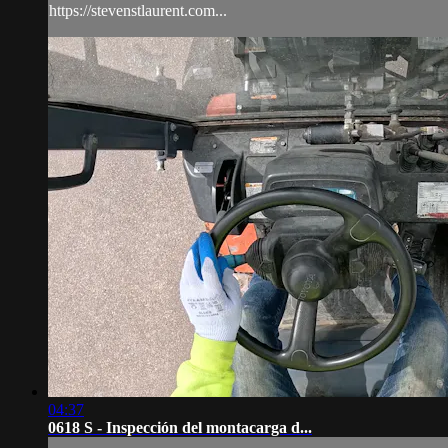
https://stevenstlaurent.com...
04:37
0618 S - Inspección del montacarga d...