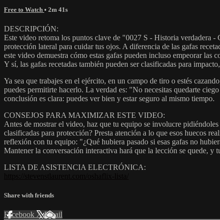
Free to Watch
• 2m 41s
DESCRIPCIÓN:
Este video retoma los puntos clave de "0027 S - Historia verdadera - 
protección lateral para cuidar tus ojos. A diferencia de las gafas rece
este video demuestra cómo estas gafas pueden incluso empeorar las cos
Y sí, las gafas recetadas también pueden ser clasificadas para impacto, 
Ya sea que trabajes en el ejército, en un campo de tiro o estés cazand
puedes permitirte hacerlo. La verdad es: "No necesitas quedarte ciego
conclusión es clara: puedes ver bien y estar seguro al mismo tiempo.
CONSEJOS PARA MAXIMIZAR ESTE VIDEO:
Antes de mostrar el video, haz que tu equipo se involucre pidiéndole
clasificadas para protección? Presta atención a lo que esos huecos re
reflexión con tu equipo: "¿Qué hubiera pasado si esas gafas no hubie
Mantener la conversación interactiva hará que la lección se quede, y t
LISTA DE ASISTENCIA ELECTRÓNICA:
https://stevenstlaurent.com/oshaflix-lista/
Share with friends
Facebook
X
Email