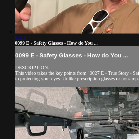
02:08
0099 E - Safety Glasses - How do You ...
0099 E - Safety Glasses - How do You ...
DESCRIPTION:
This video takes the key points from "0027 E - True Story - S
to protecting your eyes. Unlike prescription glasses or non-impac