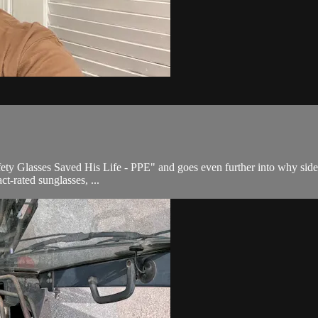
afety Glasses Saved His Life - PPE" and goes even further into why sid
t-rated sunglasses, ...