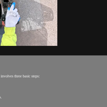
 involves three basic steps:
o.