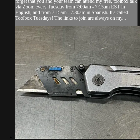
forget that you and your team can attend my free, toolbox talk
via Zoom every Tuesday from 7:00am - 7:15am EST in
English, and from 7:15am - 7:30am in Spanish. It's called
Toolbox Tuesdays! The links to join are always on my...