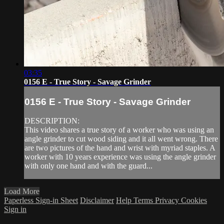
03:35
0156 E - True Story - Savage Grinder
0156 E - True Story - Savage Grinder
DESCRIPTION:
This video shares a true story of a worker who was using an
angle grinder to cut wood siding and it all went wrong. There
are two pictures of the hand and wrist with myriad staples. A
worker with 10 years experience was using the angle grinder
with only one hand and with the guard...
Load More
Paperless Sign-in Sheet
Disclaimer
Help
Terms
Privacy
Cookies
Sign in