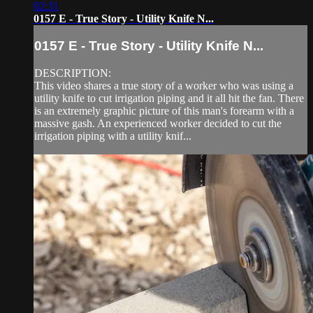
02:31
0157 E - True Story - Utility Knife N...
0157 E - True Story - Utility Knife N...
DESCRIPTION:
This video shares a true story of a worker who was using a
utility knife to cut irrigation piping and it all hit the fan. There
is an extremely graphic picture of this man's forearm with a
massive gash. An experienced worker decided to cut the
irrigation piping with a utility knif...