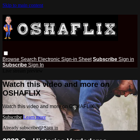
Skip to main content
Browse
Search
Electronic Sign-in Sheet
Subscribe
Sign in
Subscribe
Sign In
Live stream preview
Watch this video and more on
OSHAFLIX
Watch this video and more on OSHAFLIX
Subscribe
Learn more
Already subscribed?
Sign in