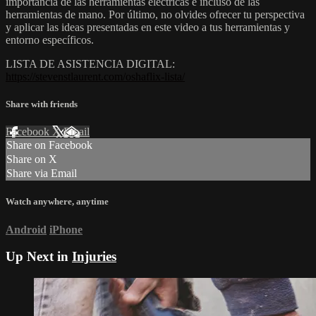
importancia de las herramientas eléctricas e incluso de las
herramientas de mano. Por último, no olvides ofrecer tu perspectiva
y aplicar las ideas presentadas en este video a tus herramientas y
entorno específicos.
LISTA DE ASISTENCIA DIGITAL:
https://stevenstlaurent.com/oshaflix-lista/
Share with friends
Facebook
X
Email
Share on Facebook
Share on X
Share via Email
Watch anywhere, anytime
Android
iPhone
Up Next in
Injuries