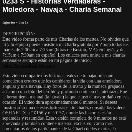
0233 S - Historias Verdaderas -
Moledora - Navaja - Charla Semanal
Injuries
• 6m 1s
DESCRIPCIÓN:
Este video forma parte de mis Charlas de los martes. No olvides que
tú y tu equipo pueden asistir a mi charla gratuita por Zoom todos los
martes de 7:00am a 7:15am (horas de Boston, MA) en inglés y de
7:15am a 7:30am en español. Los enlaces para unirte a mis charlas
semanales siempre están en mi página de inicio:
https://StevenStLaurent.com
Este video comparte dos historias reales de trabajadores que
cometieron errores que les cambiaron la vida con una amoladora
angular y una navaja. Hay fotos de la mano y la muñeca grapadas,
así como una foto del terrible y profundo corte en el antebrazo. Fue
la herramienta manual (la navaja) la que causó el mayor daño en esta
ocasión. El video dura aproximadamente 6 minutos. Si deseas
mostrar sólo una de estas historias en tu charla, consulta los videos
OSHAFLIX n.° 0156 y n.° 0157, donde las historias están
separadas y resumidas. Esta versión completa de 9 minutos no está
abreviada y también contiene material exclusivo, como más
comentarios de los participantes de la Charla de los martes, la